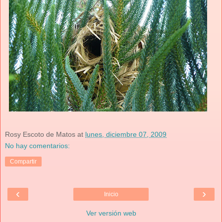
Rosy Escoto de Matos
at
lunes, diciembre 07, 2009
No hay comentarios:
Compartir
‹
›
Inicio
Ver versión web