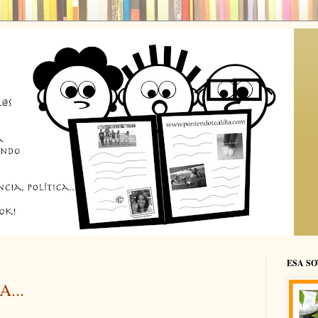
ESA SO
...