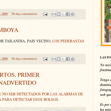
, 2009
No hay comentarios:
AMBOYA
R TAILANDIA, PAIS VECINO,
LOS PEDERASTAS
LAS F
, 2009
No hay comentarios:
No nece
frustra
URTOS, PRIMER
Tengo a
INADVERTIDO
dominic
fotogra
E NO SER DETECTADOS POR LAS ALARMAS DE
web que
A PARA DETECTAR ESOS BOLSOS
.
Es por 
las mis