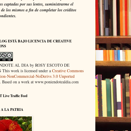
s captadas por sus lentes, suministrarme el
de los mismos a fin de completar los créditos
ondientes.
LOG ESTÁ BAJO LICENCIA DE CREATIVE
ONS
NDOTE AL DIA by ROSY ESCOTO DE
This work is licensed under a
Creative Commons
ution-NonCommercial-NoDerivs 3.0 Unported
. Based on a work at www.poniendotealdia.com
 Live Traffic Feed
A LA PATRIA