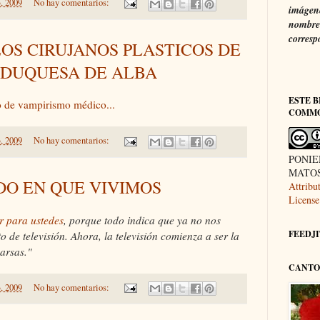
, 2009
No hay comentarios:
imágene
nombre 
corresp
OS CIRUJANOS PLASTICOS DE
 DUQUESA DE ALBA
ESTE B
po de vampirismo médico...
COMM
, 2009
No hay comentarios:
PONIE
MATOS 
DO EN QUE VIVIMOS
Attrib
License
r para ustedes
, porque todo indica que ya no nos
FEEDJIT
 de televisión. Ahora, la televisión comienza a ser la
arsas."
CANTO 
, 2009
No hay comentarios: