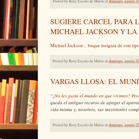
Posted by
Rosy Escoto de Matos
at
domingo, agosto 23
SUGIERE CARCEL PARA L
MICHAEL JACKSON Y LA
Michael Jackson .. buque insignia de este ti
Posted by
Rosy Escoto de Matos
at
domingo, agosto 23
VARGAS LLOSA: EL MUN
"
¿No les gusta el mundo en que vivimos? Peo
queda el antiguo recurso de apagar el aparato
vida misma y, nosotros, sus inexistentes comp
Posted by
Rosy Escoto de Matos
at
domingo, agosto 23