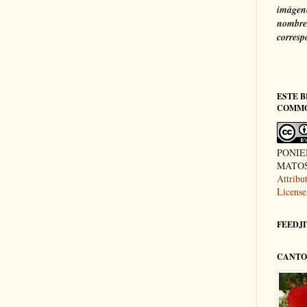
imágene
nombre 
corresp
ESTE B
COMM
PONIE
MATOS 
Attrib
License
FEEDJIT
CANTO 