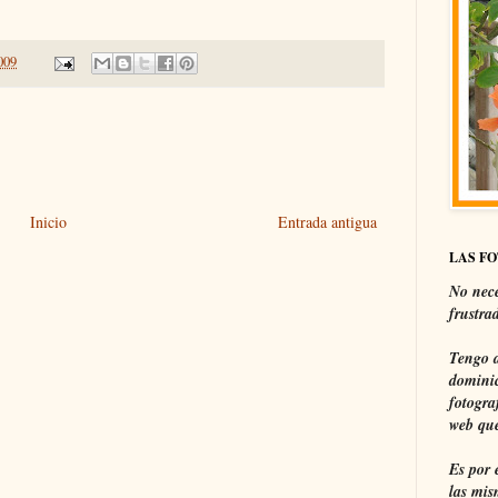
2009
Inicio
Entrada antigua
LAS F
No nece
frustra
Tengo a
dominic
fotogra
web que
Es por 
las mis