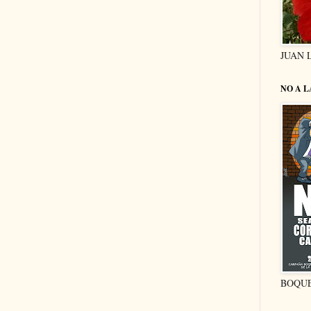
JUAN 
NO A 
BOQU