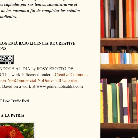
s captadas por sus lentes, suministrarme el
de los mismos a fin de completar los créditos
ondientes.
LOG ESTÁ BAJO LICENCIA DE CREATIVE
ONS
NDOTE AL DIA by ROSY ESCOTO DE
This work is licensed under a
Creative Commons
ution-NonCommercial-NoDerivs 3.0 Unported
. Based on a work at www.poniendotealdia.com
 Live Traffic Feed
A LA PATRIA