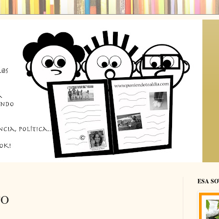
ESA SO
TO