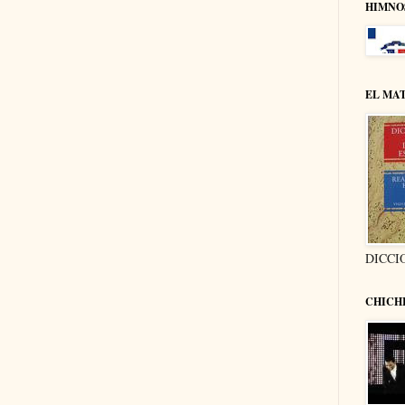
HIMNO
EL MA
DICCI
CHICH