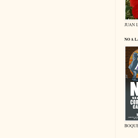
JUAN 
NO A 
BOQU