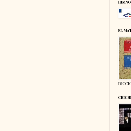
HIMNO
EL MA
DICCI
CHICH