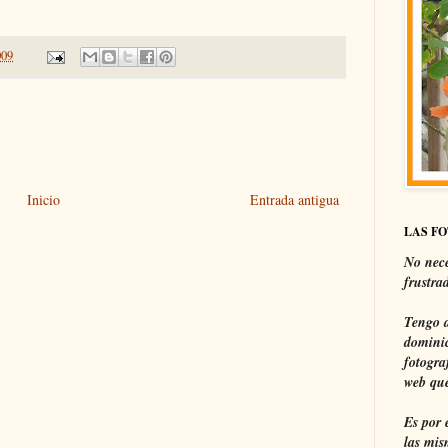
009
Inicio
Entrada antigua
LAS F
No nece
frustra
Tengo a
dominic
fotogra
web que
Es por 
las mis