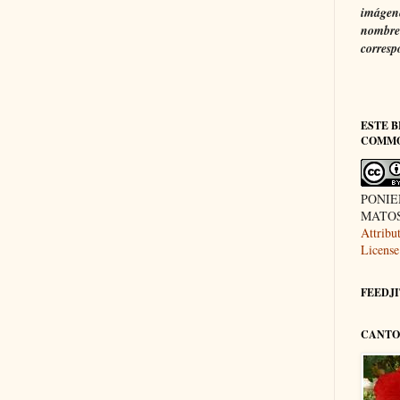
imágene
nombre 
corresp
ESTE B
COMM
PONIE
MATOS 
Attrib
License
FEEDJIT
CANTO 