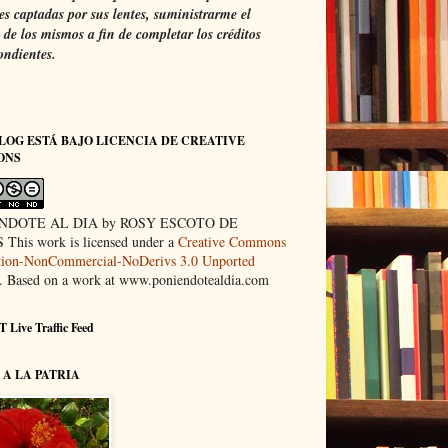
s captadas por sus lentes, suministrarme el
de los mismos a fin de completar los créditos
ondientes.
LOG ESTÁ BAJO LICENCIA DE CREATIVE
ONS
NDOTE AL DIA by ROSY ESCOTO DE
This work is licensed under a
Creative Commons
ution-NonCommercial-NoDerivs 3.0 Unported
. Based on a work at www.poniendotealdia.com
 Live Traffic Feed
A LA PATRIA