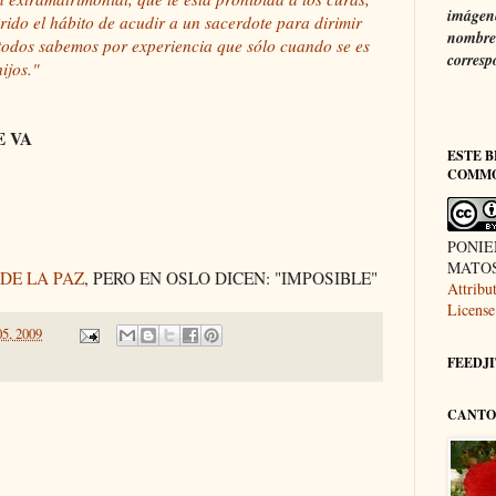
imágene
rido el hábito de acudir a un sacerdote para dirimir
nombre 
o todos sabemos por experiencia que sólo cuando se es
corresp
ijos."
E VA
ESTE B
COMM
PONIE
MATOS 
DE LA PAZ
, PERO EN OSLO DICEN: "IMPOSIBLE"
Attrib
License
05, 2009
FEEDJIT
CANTO 