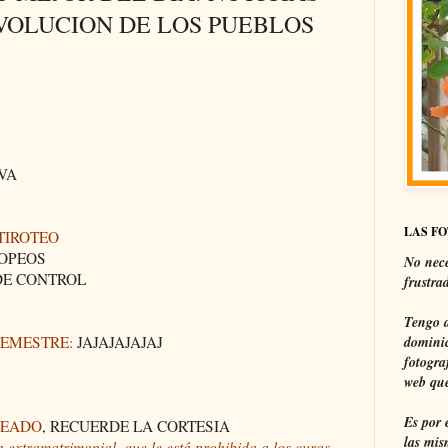
VOLUCION DE LOS PUEBLOS
VA
LAS F
TIROTEO
OPEOS
No nece
E CONTROL
frustra
Tengo a
SEMESTRE:
JAJAJAJAJAJ
dominic
fotogra
web que
Es por 
LEADO
, RECUERDE LA CORTESIA
las mis
 extramatrimonial, que le está prohibida a los curas,