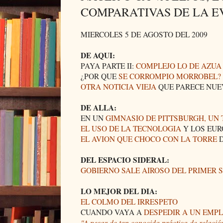
COMPARATIVAS DE LA E
MIERCOLES 5 DE AGOSTO DEL 2009
DE AQUI:
PAYA PARTE II:
COMPLEJO LO DE AZUA
¿POR QUE
SE CORROMPIO MORROBEL?
OTRA NOTICIA VIEJA
QUE PARECE NUE
DE ALLA:
EN UN
GIMNASIO DE PITTSBURGH, UN 
EL USO DE LA TECNOLOGIA
Y LOS EUR
EL AVION QUE CHOCO CON LA TORRE
D
DEL ESPACIO SIDERAL:
GOBIERNO SALE AIROSO DEL PRIMER 
LO MEJOR DEL DIA:
EL COLMO DEL IRRESPETO
CUANDO VAYA A
DESPEDIR A UN EMP
"A pesar de tan conocida práctica de relación