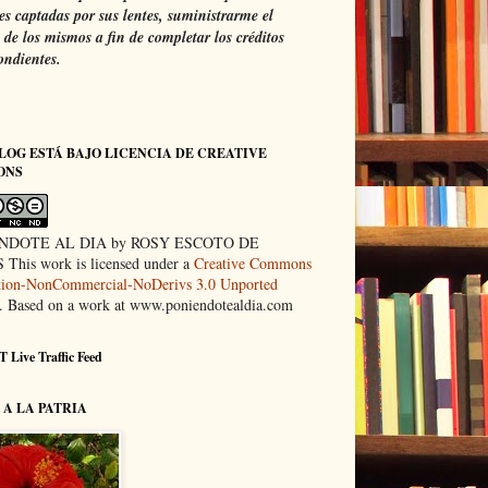
s captadas por sus lentes, suministrarme el
de los mismos a fin de completar los créditos
ondientes.
LOG ESTÁ BAJO LICENCIA DE CREATIVE
ONS
NDOTE AL DIA by ROSY ESCOTO DE
This work is licensed under a
Creative Commons
ution-NonCommercial-NoDerivs 3.0 Unported
. Based on a work at www.poniendotealdia.com
 Live Traffic Feed
A LA PATRIA