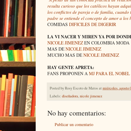
resulta curioso que los católicos hayan adqui
los conflictos de pareja o de familia, cuand
padre se entiende el concepto de amor a los h
COMIDAS
DIFICILES DE DIGERIR
LA VI NACER Y MIREN YA POR DOND
NICOLE JIMENEZ
EN COLOMBIA MODA
MAS DE
NICOLE JIMENEZ
MUCHO MAS DE
NICOLE JIMENEZ
HAY GENTE APRETA:
FANS PROPONEN A
MJ PARA EL NOBEL 
Posted by
Rosy Escoto de Matos
at
miércoles, agosto 
Labels:
diseñadora
,
nicole jimenez
No hay comentarios:
Publicar un comentario