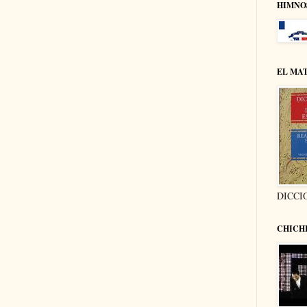
HIMNO
EL MA
DICCI
CHICH