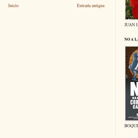
Inicio
Entrada antigua
JUAN 
NO A 
BOQU