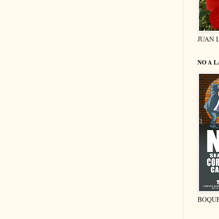
JUAN 
NO A 
BOQU