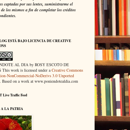
s captadas por sus lentes, suministrarme el
de los mismos a fin de completar los créditos
ondientes.
LOG ESTÁ BAJO LICENCIA DE CREATIVE
ONS
NDOTE AL DIA by ROSY ESCOTO DE
This work is licensed under a
Creative Commons
ution-NonCommercial-NoDerivs 3.0 Unported
. Based on a work at www.poniendotealdia.com
 Live Traffic Feed
A LA PATRIA