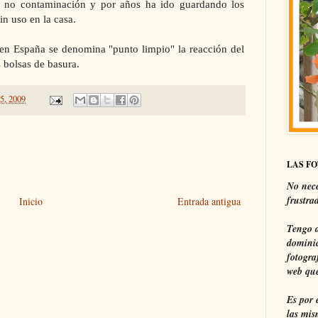
a no contaminación y por años ha ido guardando los
n uso en la casa.
 en España se denomina "punto limpio" la reacción del
 bolsas de basura.
5, 2009
LAS F
No nece
frustra
Inicio
Entrada antigua
Tengo a
dominic
fotogra
web que
Es por 
las mis