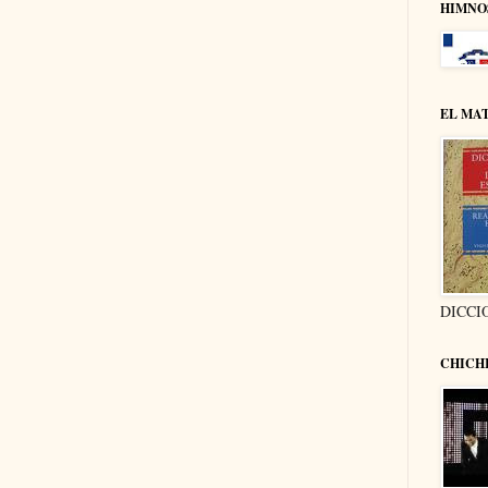
HIMNO
EL MA
DICCI
CHICH