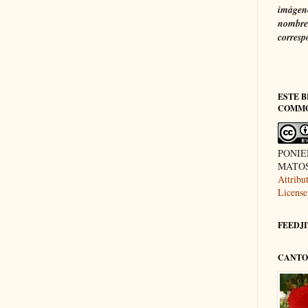
imágene
nombre 
corresp
ESTE B
COMM
PONIE
MATOS 
Attrib
License
FEEDJIT
CANTO 