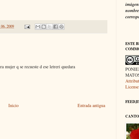
imágene
nombre 
corresp
 06, 2009
ESTE B
COMM
era mujer q se recueste d ese letreri quedara
PONIE
MATOS 
Attrib
License
FEEDJIT
Inicio
Entrada antigua
CANTO 