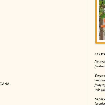
LAS F
No nece
frustra
Tengo a
dominic
 CANA.
fotogra
web que
Es por 
las mis