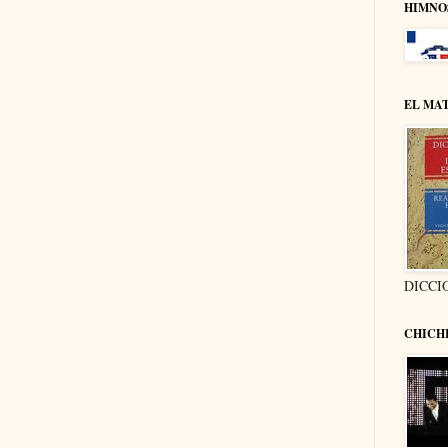
HIMNO
EL MA
DICCI
CHICH