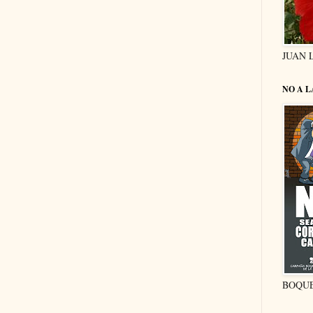
JUAN 
NO A 
BOQU