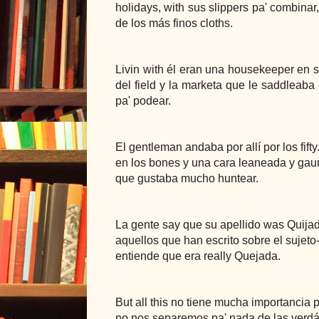
holidays, with sus slippers pa' combinar,
de los más finos cloths.
Livin with él eran una housekeeper en su
del field y la marketa que le saddleaba
pa' podear.
El gentleman andaba por allí por los fif
en los bones y una cara leaneada y gaunt
que gustaba mucho huntear.
La gente say que su apellido was Quijad
aquellos que han escrito sobre el sujet
entiende que era really Quejada.
But all this no tiene mucha importancia 
no nos separemos pa' nada de las verdá