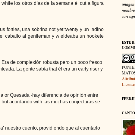
 while los otros días de la semana él cut a figura
imágene
nombre 
corresp
s forties, una sobrina not yet twenty y un ladino
 el caballo al gentleman y wieldeaba un hookete
ESTE B
COMM
ty. Era de complexión robusta pero un poco fresco
PONIE
eada. La gente sabía that él era un early riser y
MATOS 
Attrib
License
a or Quesada -hay diferencia de opinión entre
FEEDJIT
o- but acordando with las muchas conjecturas se
CANTO 
pa' nuestro cuento, providiendo que al cuentarlo
.