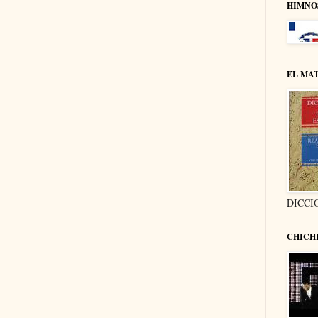
HIMNO
EL MA
DICCI
CHICH