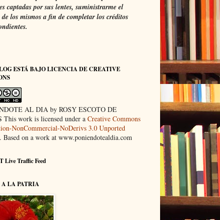
s captadas por sus lentes, suministrarme el
de los mismos a fin de completar los créditos
ondientes.
LOG ESTÁ BAJO LICENCIA DE CREATIVE
ONS
NDOTE AL DIA by ROSY ESCOTO DE
This work is licensed under a
Creative Commons
ution-NonCommercial-NoDerivs 3.0 Unported
. Based on a work at www.poniendotealdia.com
 Live Traffic Feed
A LA PATRIA