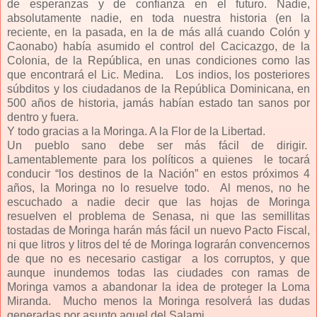
de esperanzas y de confianza en el futuro.
Nadie,
absolutamente nadie, en toda nuestra historia (en la
reciente, en la pasada, en la de más allá cuando Colón y
Caonabo) había asumido el control del Cacicazgo, de la
Colonia, de la República, en unas condiciones como las
que encontrará el Lic. Medina. Los indios, los posteriores
súbditos y los ciudadanos de la República Dominicana, en
500 años de historia, jamás habían estado tan sanos por
dentro y fuera.
Y todo gracias a la Moringa. A la Flor de la Libertad.
Un pueblo sano debe ser más fácil de dirigir.
Lamentablemente para los políticos a quienes le tocará
conducir “los destinos de la Nación” en estos próximos 4
años, la Moringa no lo resuelve todo. Al menos, no he
escuchado a nadie decir que las hojas de Moringa
resuelven el problema de Senasa, ni que las semillitas
tostadas de Moringa harán más fácil un nuevo Pacto Fiscal,
ni que litros y litros del té de Moringa lograrán convencernos
de que no es necesario castigar a los corruptos, y que
aunque inundemos todas las ciudades con ramas de
Moringa vamos a abandonar la idea de proteger la Loma
Miranda. Mucho menos la Moringa resolverá las dudas
generadas por asunto aquel del Salami.