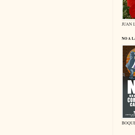
JUAN 
NO A 
BOQU