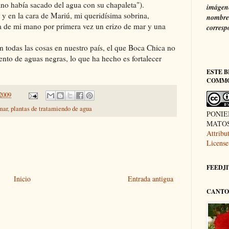
ano había sacado del agua con su chapaleta").
imágene
y en la cara de Mariú, mi queridísima sobrina,
nombre 
 de mi mano por primera vez un erizo de mar y una
corresp
n todas las cosas en nuestro país, el que Boca Chica no
ento de aguas negras, lo que ha hecho es fortalecer
ESTE B
COMM
 2009
mar
,
plantas de tratamiendo de agua
PONIE
MATOS 
Attrib
License
FEEDJIT
Inicio
Entrada antigua
CANTO 