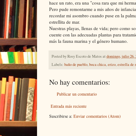
hace un rato, era una "cosa rara que mi herm
Pero pude remontarme a mis años de infancia 
recordar mi asombro cuando puse en la palma
estrellita de mar.
Nuestras playas, llenas de vida; pero como so
cuente con las adecuadas plantas para tratami
más la fauna marina y el género humano.
Posted by
Rosy Escoto de Matos
at
domingo, julio 26,
Labels:
baño de pueblo
,
boca chica
,
erizo
,
estrella de 
No hay comentarios:
Publicar un comentario
Entrada más reciente
Suscribirse a:
Enviar comentarios (Atom)