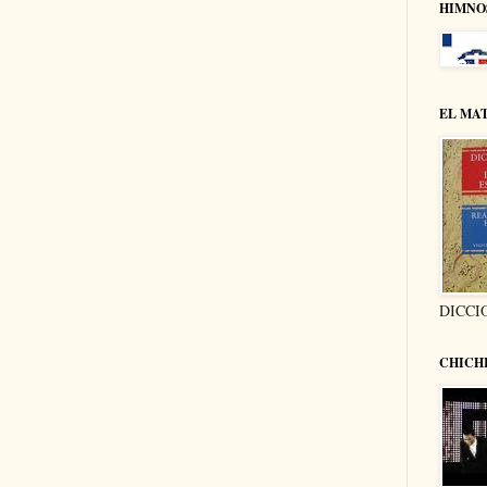
HIMNO
EL MA
DICCI
CHICH