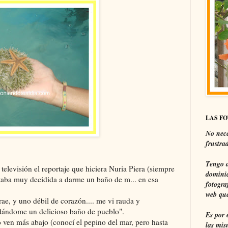
LAS F
No nece
frustra
Tengo a
elevisión el reportaje que hiciera Nuria Piera (siempre
dominic
taba muy decidida a darme un baño de m... en esa
fotogra
web que
rae, y uno débil de corazón.... me vi rauda y
"dándome un delicioso baño de pueblo".
Es por 
ven más abajo (conocí el pepino del mar, pero hasta
las mis