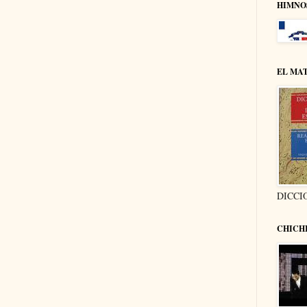
HIMNO
EL MA
DICCI
CHICH