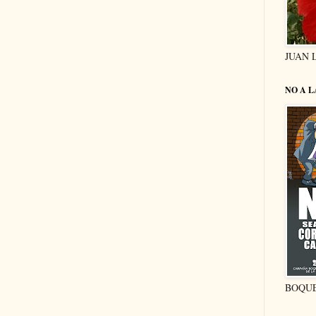
JUAN 
NO A 
BOQU