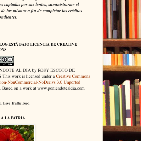
s captadas por sus lentes, suministrarme el
de los mismos a fin de completar los créditos
ondientes.
LOG ESTÁ BAJO LICENCIA DE CREATIVE
ONS
NDOTE AL DIA by ROSY ESCOTO DE
This work is licensed under a
Creative Commons
ution-NonCommercial-NoDerivs 3.0 Unported
. Based on a work at www.poniendotealdia.com
 Live Traffic Feed
A LA PATRIA