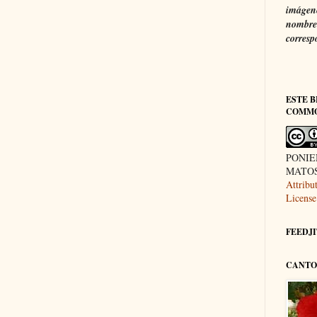
imágene
nombre 
corresp
ESTE B
COMM
PONIE
MATOS 
Attrib
License
FEEDJIT
CANTO 