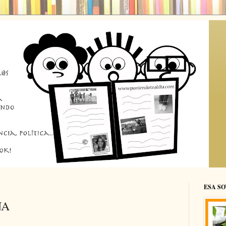
ESA SO
NA