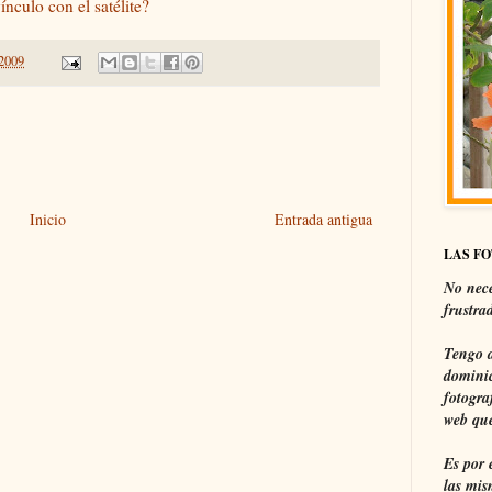
nculo con el satélite?
 2009
Inicio
Entrada antigua
LAS F
No nece
frustra
Tengo a
dominic
fotogra
web que
Es por 
las mis